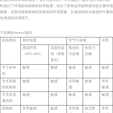
料进行了环境影响因素的科学检测，给出了影响这些材料保存的主要环境
因素，这里仅摘录影响纸张保存的环境因素，以便说明在古籍保护中要特
别考虑的环境因子。
下表摘抄memori项目
纸张类别
相对湿度
空气污染物
光照
潮湿环境
湿度的波
氧化性
有机污
（60%-80%）
动（昼夜
污染物
染物
变化）
手工碎布
敏感
敏感
敏感
敏感
敏感
纸
含木质素
敏感
敏感
非常敏
敏感
非常
的机制纸
感
敏感
不含木质
敏感
敏感
敏感
敏感
敏感
素的纸
新闻纸
非常敏感
敏感
非常敏
缺乏数
非常