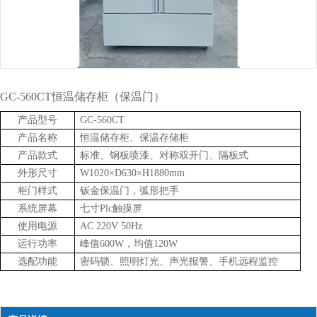
GC-560CT恒温储存柜（保温门）
产品型号
GC-560CT
产品名称
恒温储存柜、保温存储柜
产品款式
标准、钢板喷漆、对称双开门、隔板式
外形尺寸
W1020×D630×H1880mm
柜门样式
钣金保温门，弧形把手
系统屏幕
七寸Plc触摸屏
使用电源
AC 220V 50Hz
运行功率
峰值600W，均值120W
选配功能
密码锁、照明灯光、声光报警、手机远程监控