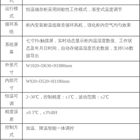
式
运行模
恒温储存柜采用间歇性工作模式，渐变式温度调节
式
循环系
柜内安装耐温低噪音循环风机，强化柜内空气均匀效果
统
七寸Plc触摸屏，实时动态显示柜内温湿度数值、工作状
系统屏
态及年月日时间，自动存储温湿度历史数据，支持Usb数
幕
据导出
外形尺
W1020×D630×H1880mm
寸
内部尺
W920×D520×H1180mm
寸
恒温可
2~30℃，控制精度：±1℃，波动范围：±2℃
调
精度误
±0.5℃，±3%RH
差
控制方
加温、降温智能一体调控
式