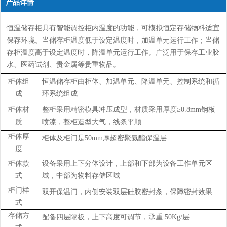
产品详情
恒温储存柜
具有智能调控柜内温度的功能，可模拟恒定存储物料适宜
保存环境。当储存柜温度低于设定温度时，加温单元运行工作；当储
存柜温度高于设定温度时，降温单元运行工作。广泛用于保存工业胶
水、医药试剂、贵金属等贵重物品。
柜体组
恒温储存柜由柜体、加温单元、降温单元、控制系统和循
成
环系统组成
柜体材
整柜采用精密模具冲压成型，材质采用厚度≥0.8mm钢板
质
喷漆，整柜造型大气，线条平顺
柜体厚
柜体及柜门是50mm厚超密聚氨酯保温层
度
柜体款
设备采用上下分体设计，上部和下部为设备工作单元区
式
域，中部为物料存储区域
柜门样
双开保温门，内侧安装双层硅胶密封条，保障密封效果
式
存储方
配备四层隔板，上下高度可调节，承重 50Kg/层